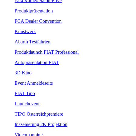
Alfa Romeo Salon Privé
Produktpräsentation
FCA Dealer Convention
Kunstwerk
Abarth Testfahrten
Produktlaunch FIAT Professional
Autopräsentation FIAT
3D Kino
Event Anmeldeseite
FIAT Tipo
Launchevent
TIPO Österreichpremiere
Inszenierung 2K Projektion
Videomapping