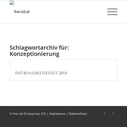
Schlagwortarchiv für:
Konzeptionierung
FIAT @ H.O.M.E.D.E.P.O.T. 2014
© frei-stil Enterprises OG |
Impressum
|
Datenschutz